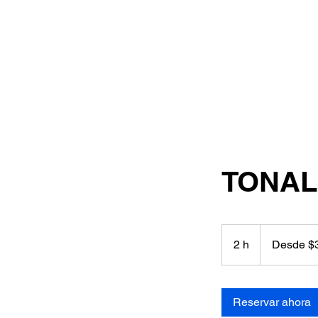
TONAL
Desde
35.000
2 h
2
Desde $
pesos
chilenos
h
Reservar ahora