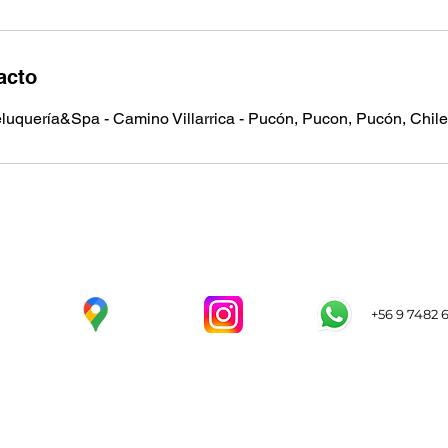
acto
Peluquería&Spa - Camino Villarrica - Pucón, Pucon, Pucón, Chile
+56 9 7482 6